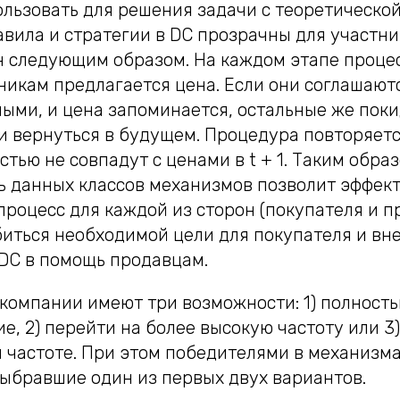
льзовать для решения задачи с теоретической
авила и стратегии в DC прозрачны для участн
н следующим образом. На каждом этапе проце
икам предлагается цена. Если они соглашаютс
ными, и цена запоминается, остальные же пок
и вернуться в будущем. Процедура повторяетс
стью не совпадут с ценами в t + 1. Таким образ
ь данных классов механизмов позволит эффек
роцесс для каждой из сторон (покупателя и пр
иться необходимой цели для покупателя и вн
DC в помощь продавцам.
компании имеют три возможности: 1) полност
е, 2) перейти на более высокую частоту или 3)
 частоте. При этом победителями в механизма
выбравшие один из первых двух вариантов.