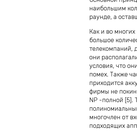
наибольшим кол
раунде, а остав
Как и во многих
большое количе
телекомпаний, 
они располагали
условия, что он
помех. Также ч
приходится акк
фирмы не покин
NP -полной [5].
полиномиальный 
многочлен от в
подходящих апп