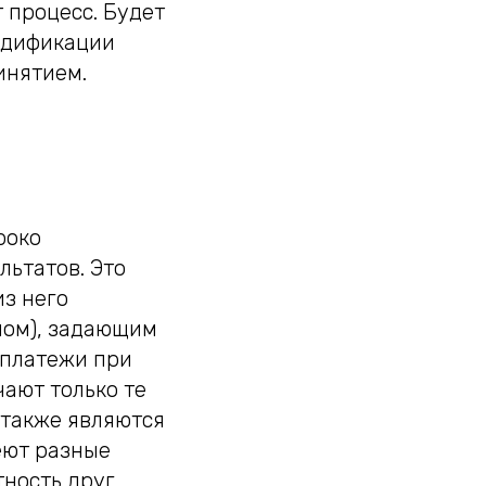
 процесс. Будет
модификации
инятием.
роко
ьтатов. Это
из него
мом), задающим
 платежи при
чают только те
 также являются
еют разные
тность друг