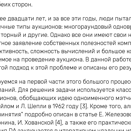
еих сторон.
ее двадцати лет, и за все эти годы, люди пыта
ичные типы аукционов: многораундовый одно
торный и другие. Однако все они имеют свои 
стное заявление собственных полезностей ком
ктивность, сложность вычислений и большое к
емое на проведение аукциона. В данной работ
ой подход к этой проблеме и описаны его рез
уемся на первой части этого большого процес
паний. Для решения задачи используется класс
ционов, обобщающих идею одноименного мэтч
йлом и Л. Шепли в 1962 году [3]. Кроме того, а
инятия" подробно описан в статье Е. Железово
онина, И. Хованской [4], а также его практичес
ип DA заключается в итеративном удалении иг