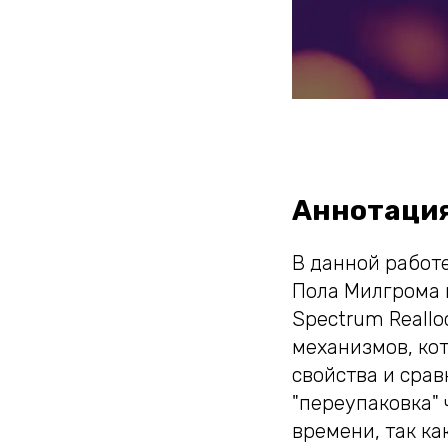
Аннотаци
В данной работ
Пола Милгрома и
Spectrum Reallo
механизмов, ко
свойства и срав
"переупаковка"
времени, так ка