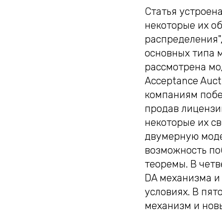
Статья устроен
некоторые их о
распределения",
основных типа м
рассмотрена мод
Acceptance Auct
компаниям побе
продав лицензи
некоторые их с
двумерную моде
возможность по
теоремы. В чет
DA механизма и
условиях. В пят
механизм и нов