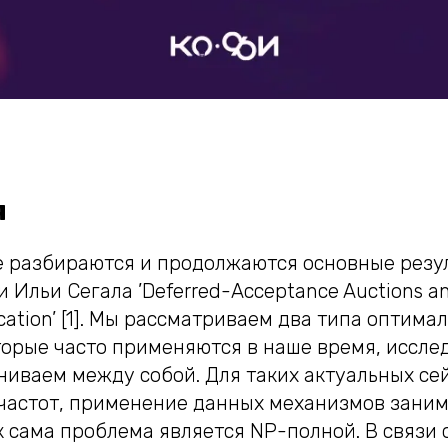
я
е разбираются и продолжаются основные резу
 Ильи Сегала ’Deferred-Acceptance Auctions a
cation’ [1]. Мы рассматриваем два типа оптима
торые часто применяются в наше время, иссле
ниваем между собой. Для таких актуальных сей
 частот, применение данных механизмов заним
к сама проблема является NP-полной. В связи 