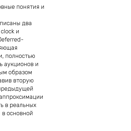
овные понятия и
описаны два
clock и
eferred-
оляющая
и, полностью
ь аукционов и
ным образом
авив вторую
 предыдущей
в аппроксимации
ь в реальных
 в основной