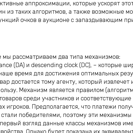
ктивные аппроксимации, которые ускорят этот
ин из таких алгоритмов, а также возможные 
ункций очков в аукционе с запаздывающим пр
е мы рассматриваем два типа механизмов:
nce (DA) и descending clock (DC), – которые ши
наше время для достижения оптимальных резул
овар достается тому агенту, который извлечет 
ользу. Механизм является правилом (алгорит
товаров среди участников и соответствующие
х игроков. Предполагается, что платежи полу
е стали победителями, поэтому эти механизмы
 первый взгляд данные классы механизмов им
войства. Однако будет доказана их эквивален