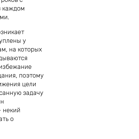
в каждом
ми.
озникает
куплены у
м, на которых
адываются
о избежание
щания, поэтому
тижения цели
исанную задачу
ан
– некий
ать о