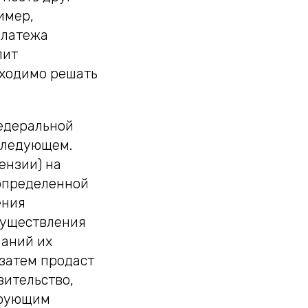
имер,
платежа
лит
бходимо решать
едеральной
 следующем.
ензии) на
 определенной
ения
осуществления
паний их
 затем продаст
ительство,
ирующим