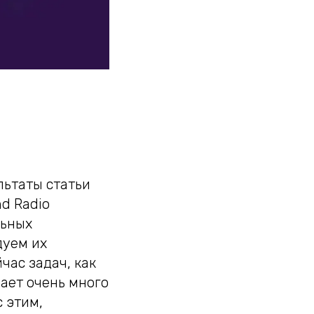
льтаты статьи
nd Radio
льных
дуем их
час задач, как
ает очень много
с этим,