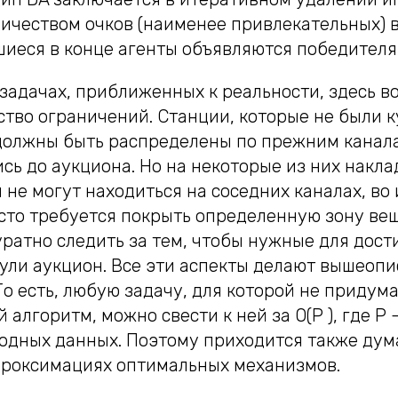
ичеством очков (наименее привлекательных) 
шиеся в конце агенты объявляются победителя
 задачах, приближенных к реальности, здесь в
ство ограничений. Станции, которые не были 
должны быть распределены по прежним канала
сь до аукциона. Но на некоторые из них накл
и не могут находиться на соседних каналах, в
асто требуется покрыть определенную зону ве
уратно следить за тем, чтобы нужные для дос
ули аукцион. Все эти аспекты делают вышеоп
 То есть, любую задачу, для которой не придум
алгоритм, можно свести к ней за O(P ), где P 
ходных данных. Поэтому приходится также дум
роксимациях оптимальных механизмов.