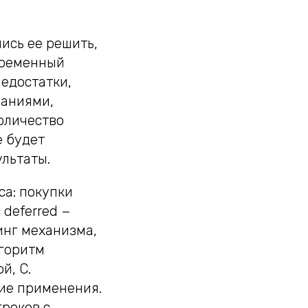
лись ее решить,
временный
недостатки,
паниями,
оличество
е будет
ультаты.
са: покупки
 deferred −
инг механизма,
лгоритм
й, С.
кие применения.
роков с