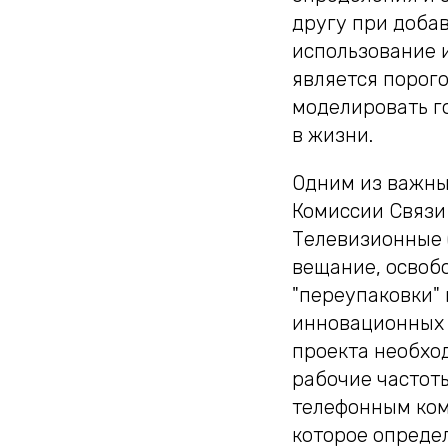
другу при доба
использование и
является порог
моделировать г
в жизни.
Одним из важны
Комиссии Связи 
Телевизионные (
вещание, освоб
"переупаковки"
инновационных т
проекта необход
рабочие частоты
телефонным ком
которое опреде