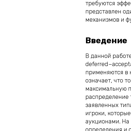
требуются эффе
представлен од
механизмов и ф
Введение
В данной работ
deferred−accepta
применяются в 
означает, что т
максимальную п
распределение 
заявленных типа
игроки, которы
аукционами. На
определения и с