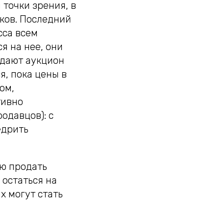
 точки зрения, в
иков. Последний
сса всем
я на нее, они
идают аукцион
я, пока цены в
ом,
тивно
одавцов): с
едрить
ью продать
 остаться на
х могут стать