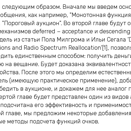
а следующим образом. Вначале мы введем осн
бобщения, как например, "Монотонная функция
 "Пороговый аукцион". Во второй главе будут 
еханизмов deferred − acceptance и descending 
ель из статьи Пола Милгрома и Ильи Сегала ’D
ions and Radio Spectrum Reallocation’[1], позв
дить единственным способом: получить деньг
ю на вещание. Будет доказана эквивалентност
войства. После этого мы определим естествен
ль (имеющую практическое применение), доб
бедить в аукционе, и докажем для нее аналог
вертой главе будет представлен один из видо
 подсчитана его эффективность и применимост
ой главе, мы предложим некоторые добавления
ые методы подсчета функций очков.