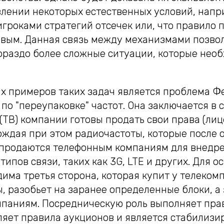
влении некоторых естественных условий, напр
гроками стратегий отсечек или, что правило 
овым. Данная связь между механизмами позво
ораздо более сложные ситуации, которые нео
х примеров таких задач является проблема Ф
по "переупаковке" частот. Она заключается в
ТВ) компании готовы продать свои права (лиц
ождая при этом радиочастоты, которые после
 продаются телефонным компаниям для внедр
ипов связи, таких как 3G, LTE и других. Для 
има третья сторона, которая купит у телеком
, разобьет на заранее определенные блоки, а
паниям. Посредническую роль выполняет прав
ляет правила аукционов и является стабилиз