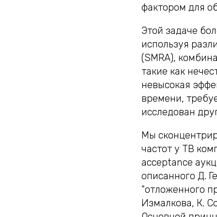
фактором для об
Этой задаче бол
используя разл
(SMRA), комбина
такие как нече
невысокая эффе
времени, требу
исследован друг
Мы сконцентрир
частот у ТВ ком
acceptance аук
описанного Д. Ге
"отложенного пр
Измалкова, К. С
Основной принц