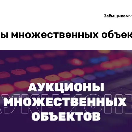
Заёмщикам
ы множественных объе