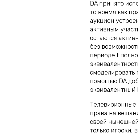
DA принято испо
то время как пр
аукцион устрое
активным участн
остаются актив
без возможност
периоде t полно
эквивалентност
смоделировать п
помощью DA доб
эквивалентный 
Телевизионные 
права на вещани
своей нынешней
только игроки, 