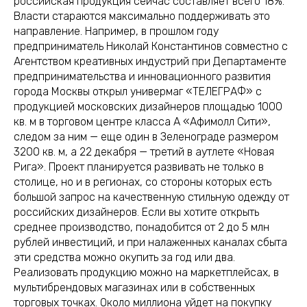
российская продукция сейчас составляет всего 18%.
Власти стараются максимально поддерживать это
направление. Например, в прошлом году
предприниматель Николай Константинов совместно с
Агентством креативных индустрий при Департаменте
предпринимательства и инновационного развития
города Москвы открыл универмаг «ТЕЛЕГРАФ» с
продукцией московских дизайнеров площадью 1000
кв. м в торговом центре класса А «Афимолл Сити»,
следом за ним — еще один в Зеленограде размером
3200 кв. м, а 22 декабря — третий в аутлете «Новая
Рига». Проект планируется развивать не только в
столице, но и в регионах, со стороны которых есть
большой запрос на качественную стильную одежду от
российских дизайнеров. Если вы хотите открыть
среднее производство, понадобится от 2 до 5 млн
рублей инвестиций, и при налаженных каналах сбыта
эти средства можно окупить за год или два.
Реализовать продукцию можно на маркетплейсах, в
мультибрендовых магазинах или в собственных
торговых точках. Около миллиона уйдет на покупку