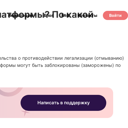
латформы? По какой
Инвесторам
Блог
FAQ
Контакты
Войти
ельства о противодействии легализации (отмыванию)
тформы могут быть заблокированы (заморожены) по
Написать в поддержку