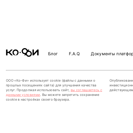
Блог
F.A.Q
Документы платфо
ООО «Ко-Фи» использует cookie (файлы с данными о
Опубликованн
прошлых посещениях сайта) для улучшения качества
инвестиционн
услуг. Продолжая использовать сайт,
вы соглашаетесь с
действующему
данными условиями
.
Вы можете запретить сохранение
cookie в настройках своего браузера.