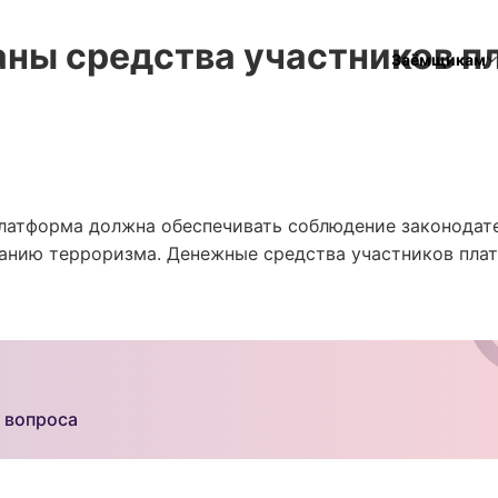
аны средства участников п
Заёмщикам
платформа должна обеспечивать соблюдение законодат
ванию терроризма. Денежные средства участников пла
 вопроса